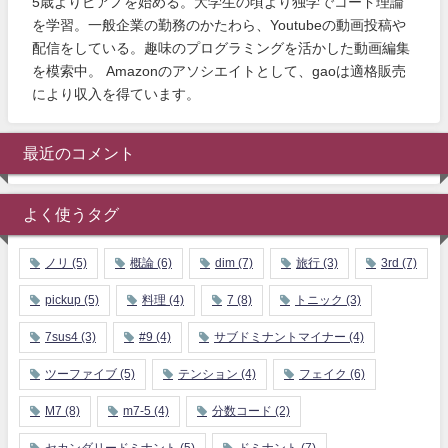
5歳よりピアノを始める。大学生の頃より独学でコード理論
を学習。一般企業の勤務のかたわら、Youtubeの動画投稿や
配信をしている。趣味のプログラミングを活かした動画編集
を模索中。 Amazonのアソシエイトとして、gaoは適格販売
により収入を得ています。
最近のコメント
よく使うタグ
ノリ
(5)
概論
(6)
dim
(7)
旅行
(3)
3rd
(7)
pickup
(5)
料理
(4)
7
(8)
トニック
(3)
7sus4
(3)
#9
(4)
サブドミナントマイナー
(4)
ツーファイブ
(5)
テンション
(4)
フェイク
(6)
M7
(8)
m7-5
(4)
分数コード
(2)
セカンダリードミナント
(5)
ドミナント
(7)