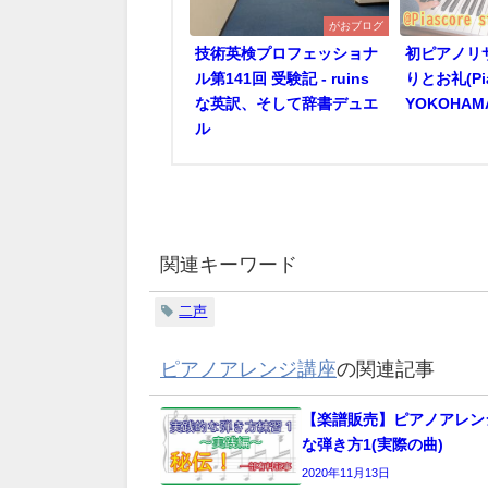
がおブログ
技術英検プロフェッショナ
初ピアノリ
ル第141回 受験記 - ruins
りとお礼(Pias
な英訳、そして辞書デュエ
YOKOHAM
ル
関連キーワード
二声
ピアノアレンジ講座
の関連記事
【楽譜販売】ピアノアレンジ
な弾き方1(実際の曲)
2020年11月13日