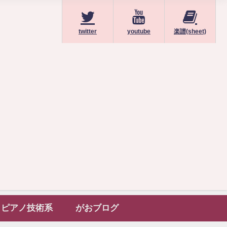
twitter
youtube
楽譜(sheet)
ピアノ技術系
がおブログ