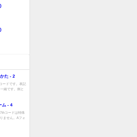
)
)
た - 2
hコードです。表記
と一緒です。例と
 - 4
7thコードは特殊
ありません。Aフォ