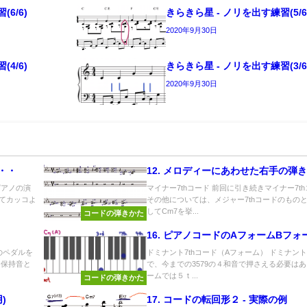
6/6)
きらきら星 - ノリを出す練習(5/6
2020年9月30日
4/6)
きらきら星 - ノリを出す練習(3/6
2020年9月30日
・・
12. メロディーにあわせた右手の弾きか
ピアノの演
マイナー7thコード 前回に引き続きマイナー7t
てカッコよ
その他については、メジャー7thコードのもの
してCm7を挙...
コードの弾きかた
16. ピアノコードのAフォームBフォーム
のペダルを
ドミナント7thコード（Aフォーム） ドミナント
 保持音と
で、今までの3579の４和音で押さえる必要は
ームでは５ｔ...
コードの弾きかた
用)
17. コードの転回形２ - 実際の例