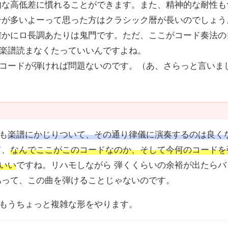
的な高低差に慣れることができます。また、精神的な耐性も
号が多いよーって思った方はクラシック暦が長いのでしょう
確かにロ長調あたりは鬼門です。ただ、ここがコード奏法の
楽譜読まなくたっていいんですよね。
のコードが弾ければ問題ないのです。（あ、さらっと言いま
も
楽譜にかじりついて、その通り律儀に演奏するのは良く
て、
なんでここがこのコードなのか、そして今何のコードを
いい
ですね。リハモしながら 弾くくらいの余裕が出たらバ
あって、この曲を弾けることじゃないのです。
もうちょっと複雑な形をやります。