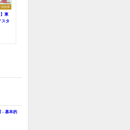
ノ技術系
！】東
ノスタ
- 基本的