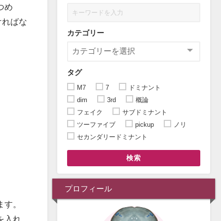
つめ
ければな
カテゴリー
タグ
M7
7
ドミナント
dim
3rd
概論
フェイク
サブドミナント
ツーファイブ
pickup
ノリ
セカンダリードミナント
検索
プロフィール
ます。
を入れ