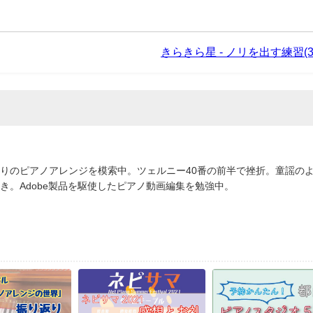
きらきら星 - ノリを出す練習(3/
りのピアノアレンジを模索中。ツェルニー40番の前半で挫折。童謡の
き。Adobe製品を駆使したピアノ動画編集を勉強中。