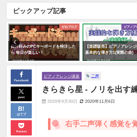
ピックアップ記事
座
がおブログ
ピアノア
自分好みのPCキーボードを特注した
【楽譜販売】ピアノアレンジ練
ら 毎日が楽しい！
基本的な弾き方1(実際の曲)
2020年12月4日
2020年11月13日
二声
ピアノアレンジ講座
Facebook
きらきら星 - ノリを出す練習
post
2020年9月30日
2020年11月6日
はてブ
右手二声弾く感覚を
Pocket