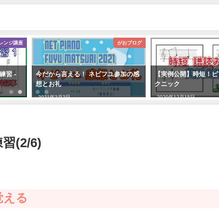
レンジ講座
がおブログ
習 -
今だから言える！ ネピフユ参加の感
【実例公開】時短！ピ
想とお礼
クニック
2021年2月2日
2020年12月15日
(2/6)
覚える