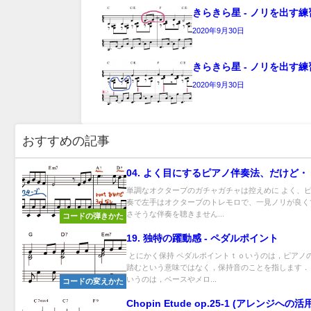
きらきら星 - ノリを出す練習(
2020年9月30日
きらきら星 - ノリを出す練習(
2020年9月30日
おすすめの記事
04. よく目にするピアノ伴奏法、だけど・
単調なオクターブのガチャガチャは控えめに よく、
奏で左手はオクターブのトレモロで、一見ノリが良く
さそうな伴奏を聴きません...
コードの弾きかた
19. 独特の躍動感 - ペダルポイント
とにかく保持 ペダルポイントｔｏいうのは，ピアノ
踏むという意味ではなく，保持音のことを指します．
いうのは，ベースやメロ...
コードの変えかた
Chopin Etude op.25-1 (アレンジへの活