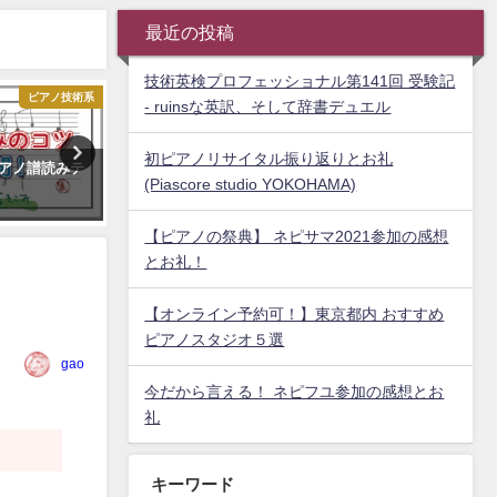
最近の投稿
技術英検プロフェッショナル第141回 受験記
ピアノ技術系
ピアノアレンジ講座
- ruinsな英訳、そして辞書デュエル
初ピアノリサイタル振り返りとお礼
アノ譜読みテ
【楽譜販売】ピアノアレンジ練習 -
自分好みのPC
(Piascore studio YOKOHAMA)
基本的な弾き方１(練習編)
ら 毎日が楽し
2020年11月6日
2020年12月4日
【ピアノの祭典】 ネピサマ2021参加の感想
とお礼！
【オンライン予約可！】東京都内 おすすめ
ピアノスタジオ５選
gao
今だから言える！ ネピフユ参加の感想とお
礼
キーワード