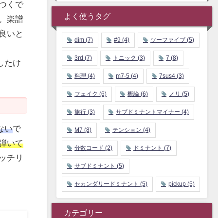
つくで
よく使うタグ
。楽譜
良いと
dim
(7)
#9
(4)
ツーファイブ
(5)
3rd
(7)
トニック
(3)
7
(8)
したけ
料理
(4)
m7-5
(4)
7sus4
(3)
フェイク
(6)
概論
(6)
ノリ
(5)
旅行
(3)
サブドミナントマイナー
(4)
ない
で
M7
(8)
テンション
(4)
弾いて
分数コード
(2)
ドミナント
(7)
ッチリ
サブドミナント
(5)
セカンダリードミナント
(5)
pickup
(5)
カテゴリー