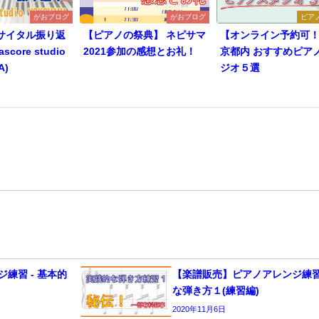
がおブログ
がおブログ
ピア
サイタル振り返
【ピアノの祭典】 ネピサマ
【オンライン予約可
core studio
2021参加の感想とお礼！
京都内 おすすめピア
A)
ジオ５選
練習 - 基本的
【楽譜販売】ピアノアレンジ練習 
な弾き方１(練習編)
2020年11月6日